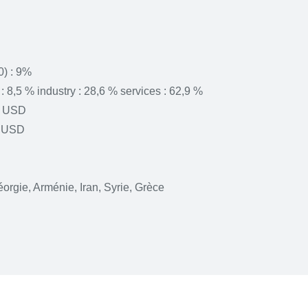
0) : 9%
 : 8,5 % industry : 28,6 % services : 62,9 %
ds USD
ds USD
éorgie, Arménie, Iran, Syrie, Grèce