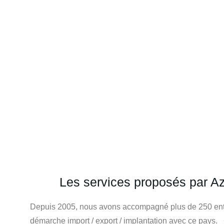
Les services proposés par A
Depuis 2005, nous avons accompagné plus de 250 entr
Basé à Istanbul, Bursa et Paris, AZKAN Group est
démarche import / export / implantation avec ce pay