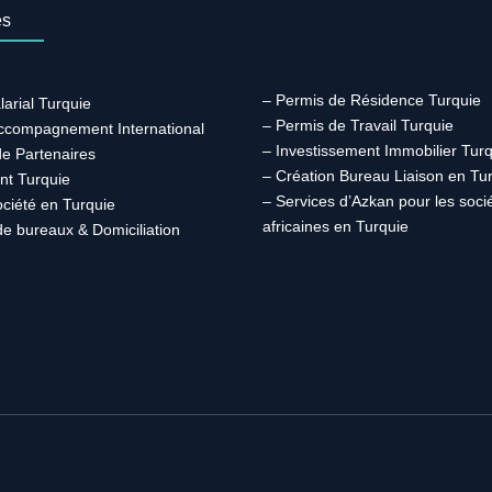
es
– Permis de Résidence Turquie
larial Turquie
– Permis de Travail Turquie
Accompagnement International
– Investissement Immobilier Tur
de Partenaires
– Création Bureau Liaison en Tu
nt Turquie
– Services d’Azkan pour les soci
ociété en Turquie
africaines en Turquie
de bureaux & Domiciliation