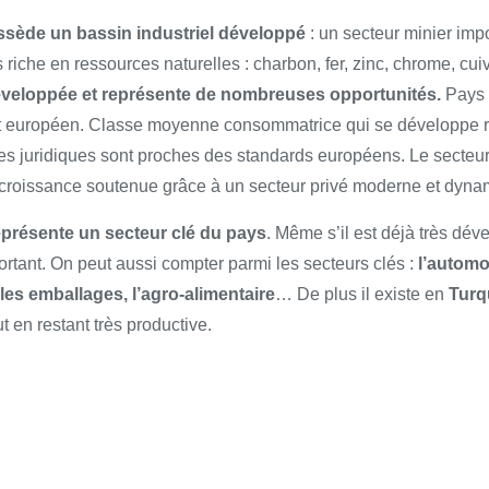
ssède un bassin industriel développé
: un secteur minier imp
s riche en ressources naturelles : charbon, fer, zinc, chrome, cui
veloppée et représente de nombreuses
opportunités.
Pays d
t européen. Classe moyenne consommatrice qui se développe ra
s juridiques sont proches des standards européens. Le secteur 
 croissance soutenue grâce à un secteur privé moderne et dyna
eprésente un secteur clé du pays
. Même s’il est déjà très dév
ortant. On peut aussi compter parmi les secteurs clés :
l’automo
les emballages, l’agro-alimentaire
… De plus il existe en
Turq
t en restant très productive.