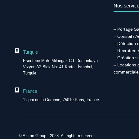
Nos servic
– Portage Sa
– Conseil / 
– Détection 
– Recruteme
Turquie
– Création s
Esentepe Mah. Milangaz Cd. Dumankaya
– Locations 
Vizyon A2 Blok No: 41 Kartal, İstanbul,
commerciale
Turquie
France
1 quai de la Garonne, 75019 Paris, France
© Azkan Group - 2023. All rights reserved.