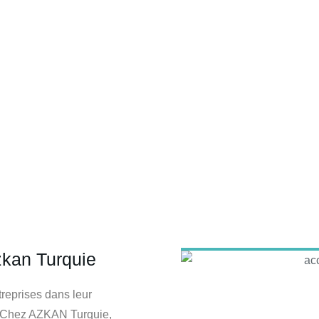
Azkan Turquie
zkan Turquie
eprises dans leur
 dédié aux entreprises françaises souhaitant développer
s. Chez AZKAN Turquie,