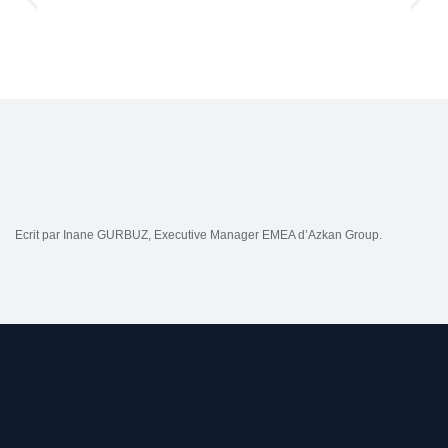
Ecrit par Inane GURBUZ, Executive Manager EMEA d’Azkan Group.