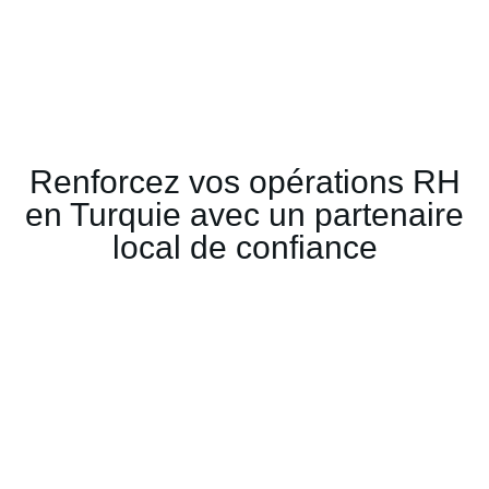
Services
Renforcez vos opérations RH
en Turquie avec un partenaire
d’Externalisatio
local de confiance
RH en
Turquie
CONTACT