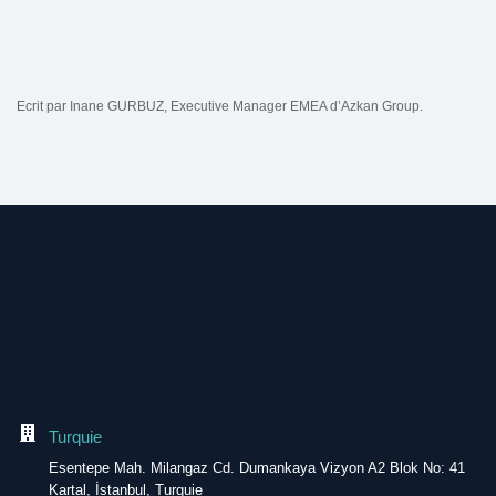
Ecrit par Inane GURBUZ, Executive Manager EMEA d’Azkan Group.
Turquie
Esentepe Mah. Milangaz Cd. Dumankaya Vizyon A2 Blok No: 41
Kartal, İstanbul, Turquie