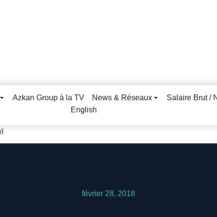
Azkan Group à la TV
News & Réseaux
Salaire Brut / 
English
l
février 28, 2018