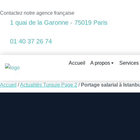
Contactez notre agence française
1 quai de la Garonne - 75019 Paris
01 40 37 26 74
Accueil
A propos
Services
Accueil
/
Actualités Turquie Page 2
/
Portage salarial à Istanbu