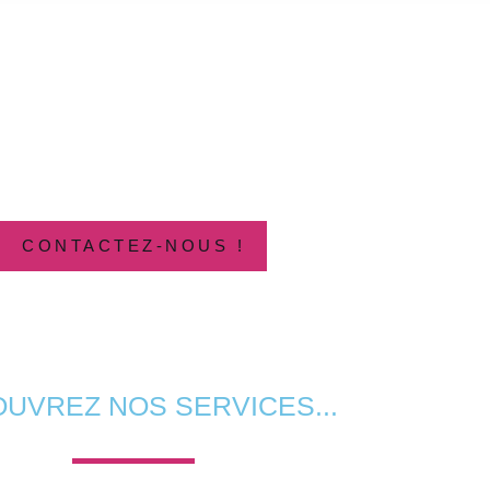
CONTACT
gence Paris : + 33 (0) 1 40 37 26 74
@ : info@azkan.fr
1 Quai de la Garonne - 75019 Paris
ul : + 90 212 988 02 52 @ : info@azkangroup.com
Cd. Dumankaya Vizyon A2 Blok No: 41 Kartal, İstanbul, Türkiye
CONTACTEZ-NOUS !
UVREZ NOS SERVICES...