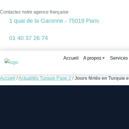
Contactez notre agence française
1 quai de la Garonne - 75019 Paris
01 40 37 26 74
Accueil
A propos
Services
Accueil
/
Actualités Turquie Page 2
/
Jours fériés en Turquie 