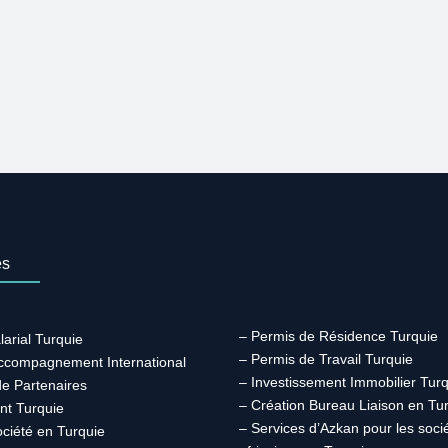
es
– Permis de Résidence Turquie
larial Turquie
– Permis de Travail Turquie
Accompagnement International
– Investissement Immobilier Tur
de Partenaires
– Création Bureau Liaison en Tu
nt Turquie
– Services d’Azkan pour les soci
ociété en Turquie