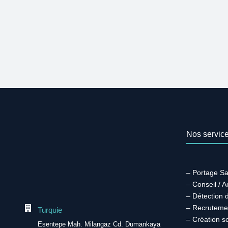
Nos servic
– Portage Sa
– Conseil / 
– Détection 
– Recruteme
Turquie
– Création s
Esentepe Mah. Milangaz Cd. Dumankaya