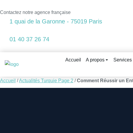
Contactez notre agence française
1 quai de la Garonne - 75019 Paris
01 40 37 26 74
Accueil
A propos
Services
Accueil
/
Actualités Turquie Page 2
/
Comment Réussir un Ent