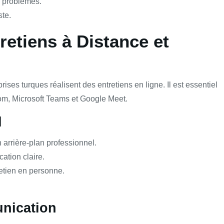
e problèmes.
ste.
tretiens à Distance et
ses turques réalisent des entretiens en ligne. Il est essentiel
om, Microsoft Teams et Google Meet.
l
 arrière-plan professionnel.
ation claire.
etien en personne.
nication